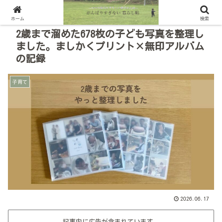
ホーム
検索
2歳まで溜めた678枚の子ども写真を整理し
ました。ましかくプリント×無印アルバム
の記録
子育て
2026.06.17
記事内に広告が含まれています。