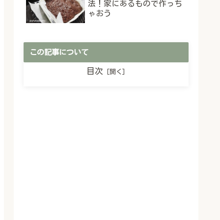
法！家にあるもので作っち
ゃおう
この記事について
目次