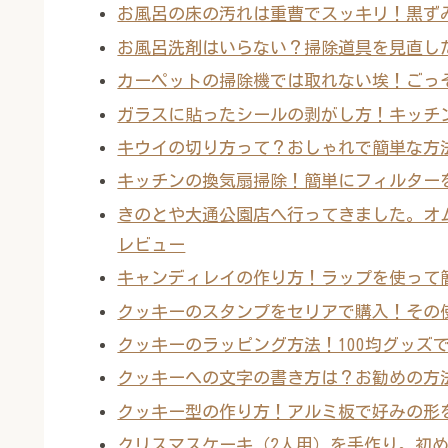
お風呂の床の汚れは重曹でスッキリ！黒ずみ
お風呂洗剤はいらない？掃除道具を見直し
カーペットの掃除機では取れない埃！ごっ
ガラスに貼ったシールの剥がし方！キッチン
キウイの切り方って？おしゃれで簡単な方
キッチンの換気扇掃除！簡単にフィルターを
きのとや大通公園店へ行ってきました。オ
レビュー
キャンディレイの作り方！ラップを使って
クッキーのスタンプをセリアで購入！その
クッキーのラッピング方法！100均グッズ
クッキーへの文字の書き方は？お勧めの方
クッキー型の作り方！アルミ板で好みの形
クリスマスケーキ（2人用）を手作り。初