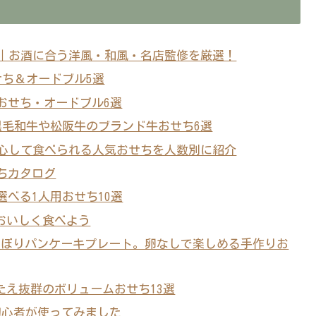
4選｜お酒に合う洋風・和風・名店監修を厳選！
せち＆オードブル5選
華おせち・オードブル6選
 黒毛和牛や松阪牛のブランド牛おせち6選
｜安心して食べられる人気おせちを人数別に紹介
せちカタログ
選べる1人用おせち10選
おいしく食べよう
のぼりパンケーキプレート。卵なしで楽しめる手作りお
たえ抜群のボリュームおせち13選
初心者が使ってみました