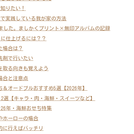
が知りたい！
けで実践している我が家の方法
しました。ましかくプリント×無印アルバムの記録
イに仕上げるには？？
た場合は？
洗剤で行いたい
を取る向きも覚えよう
場合と注意点
＆オードブルおすすめ5選【2026年】
め12選【キャラ・肉・海鮮・スイーツなど】
026年・海鮮おせち特集
やホーローの場合
的に行えばバッチリ