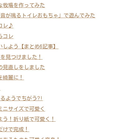
な牧場を作ってみた
「音が鳴るトイレおもちゃ」で遊んでみた
コレ♪
らコレ
いしよう【まとめ6記事】
法を見つけました！
の見直しをしました
を綺麗に！
授
るようでちがう?!
ミニサイズで可愛く
よう！折り紙で可愛く！
だけで完成！