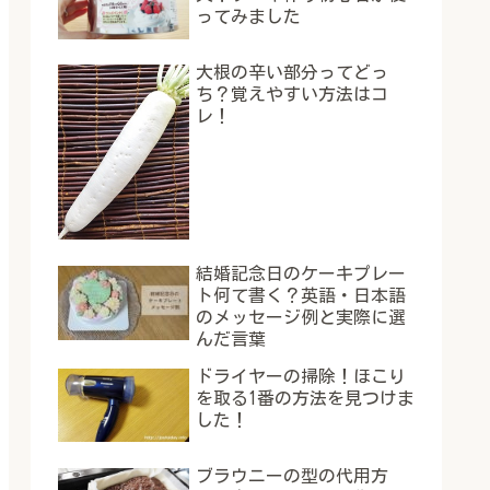
ってみました
大根の辛い部分ってどっ
ち？覚えやすい方法はコ
レ！
結婚記念日のケーキプレー
ト何て書く？英語・日本語
のメッセージ例と実際に選
んだ言葉
ドライヤーの掃除！ほこり
を取る1番の方法を見つけま
した！
ブラウニーの型の代用方