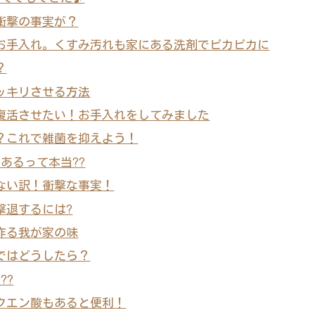
衝撃の事実が？
お手入れ。くすみ汚れも家にある洗剤でピカピカに
？
ッキリさせる方法
復活させたい！お手入れをしてみました
？これで雑菌を抑えよう！
あるって本当??
ない訳！衝撃な事実！
撃退するには?
作る我が家の味
ではどうしたら？
??
クエン酸もあると便利！