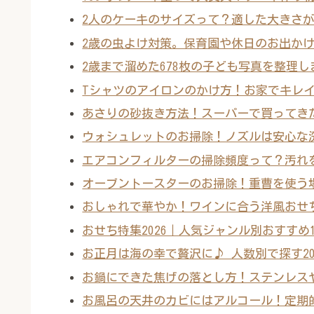
2人のケーキのサイズって？適した大きさ
2歳の虫よけ対策。保育園や休日のお出か
2歳まで溜めた678枚の子ども写真を整理
Tシャツのアイロンのかけ方！お家でキレ
あさりの砂抜き方法！スーパーで買ってき
ウォシュレットのお掃除！ノズルは安心な
エアコンフィルターの掃除頻度って？汚れ
オーブントースターのお掃除！重曹を使う
おしゃれで華やか！ワインに合う洋風おせち
おせち特集2026｜人気ジャンル別おすす
お正月は海の幸で贅沢に♪ 人数別で探す2
お鍋にできた焦げの落とし方！ステンレス
お風呂の天井のカビにはアルコール！定期