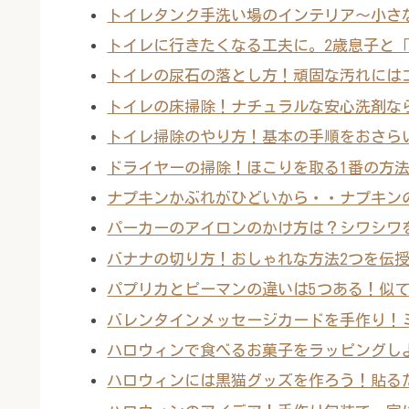
トイレタンク手洗い場のインテリア～小さ
トイレに行きたくなる工夫に。2歳息子と
トイレの尿石の落とし方！頑固な汚れには
トイレの床掃除！ナチュラルな安心洗剤な
トイレ掃除のやり方！基本の手順をおさら
ドライヤーの掃除！ほこりを取る1番の方
ナプキンかぶれがひどいから・・ナプキン
パーカーのアイロンのかけ方は？シワシワ
バナナの切り方！おしゃれな方法2つを伝
パプリカとピーマンの違いは5つある！似て
バレンタインメッセージカードを手作り！
ハロウィンで食べるお菓子をラッピングし
ハロウィンには黒猫グッズを作ろう！貼る