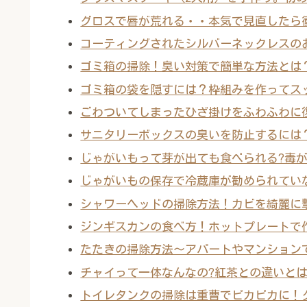
グロスで唇が荒れる・・本気で見直したら
コーティングされたシルバーネックレスの
ゴミ箱の掃除！臭い対策で簡単な方法とは
ゴミ箱の袋を隠すには？枠組みを作ってス
ごわついてしまったひざ掛けをふわふわに
サニタリーボックスの臭いを防止するには
じゃがいもって芽が出ても食べられる?毒が
じゃがいもの保存で冷蔵庫が勧められてい
シャワーヘッドの掃除方法！カビを綺麗に
ジンギスカンの食べ方！ホットプレートで
たたきの掃除方法～アパートやマンション
チャイって一体なんなの?紅茶との違いとは
トイレタンクの掃除は重曹でピカピカに！