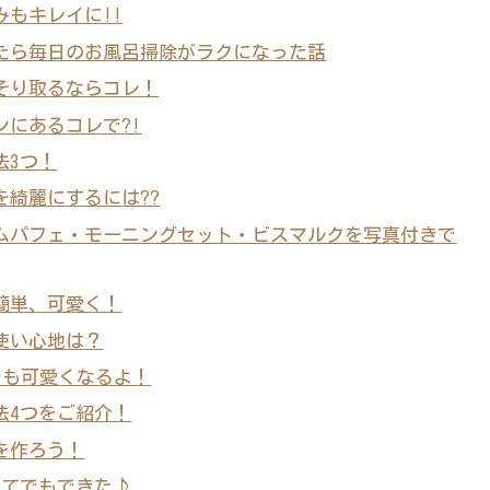
もキレイに!!
たら毎日のお風呂掃除がラクになった話
そり取るならコレ！
にあるコレで?!
法3つ！
綺麗にするには??
ムパフェ・モーニングセット・ビスマルクを写真付きで
簡単、可愛く！
使い心地は？
でも可愛くなるよ！
法4つをご紹介！
を作ろう！
めてでもできた♪