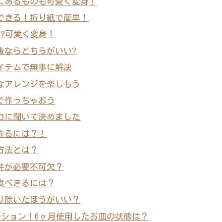
にあるものも可愛く変身！
できる！折り紙で簡単！
?可愛く変身！
後ならどちらがいい?
イテムで無事に解決
なアレンジを楽しもう
で作っちゃおう
ロに聞いて決めました
作るには？！
方法とは？
件が必要不可欠？
食べきるには？
り除いたほうがいい？
ーション！6ヶ月使用したお皿の状態は？