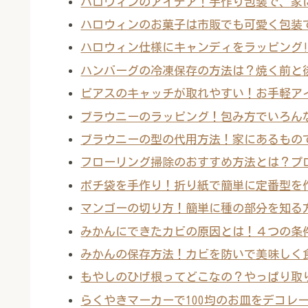
ハロウィンのアイデア！手作り包装で、家
ハロウィンのお菓子は市販でも可愛く包装
ハロウィン仕様にキャンディをラッピング!
ハンバーグの冷凍保存の方法は？焼く前と
ピアスのキャッチが取れやすい！お手軽ア
ブラウニーのラッピング！包み方でいろん
ブラウニーの型の代用方法！家にあるもの
フローリング掃除のおすすめ方法とは？プ
ポチ袋を手作り！折り紙で簡単に定番型を
マンゴーの切り方！簡単に種の部分を知る
みかんにできたカビの原因とは！４つの条
みかんの保存方法！カビを防いで美味しく
もやしのひげ根ってどこなの？やっぱり取
らくやきマーカーで100均のお皿をデコレ