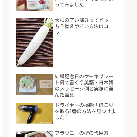
ってみました
大根の辛い部分ってどっ
ち？覚えやすい方法はコ
レ！
結婚記念日のケーキプレー
ト何て書く？英語・日本語
のメッセージ例と実際に選
んだ言葉
ドライヤーの掃除！ほこり
を取る1番の方法を見つけま
した！
ブラウニーの型の代用方