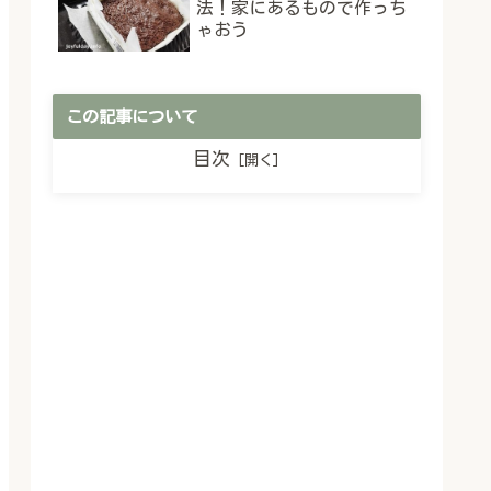
法！家にあるもので作っち
ゃおう
この記事について
目次