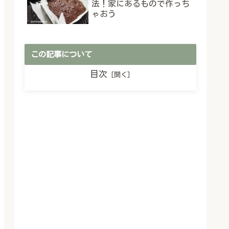
法！家にあるもので作っち
ゃおう
この記事について
目次