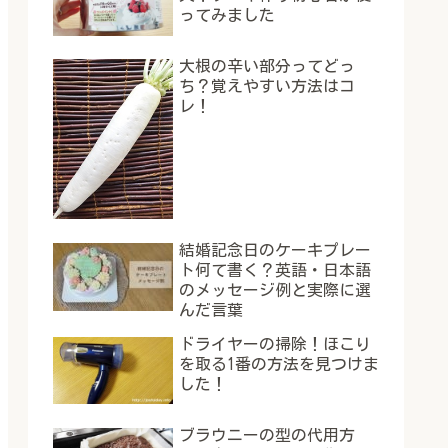
ってみました
大根の辛い部分ってどっ
ち？覚えやすい方法はコ
レ！
結婚記念日のケーキプレー
ト何て書く？英語・日本語
のメッセージ例と実際に選
んだ言葉
ドライヤーの掃除！ほこり
を取る1番の方法を見つけま
した！
ブラウニーの型の代用方