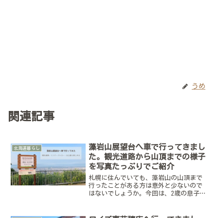
うめ
関連記事
藻岩山展望台へ車で行ってきまし
北海道暮らし
た。観光道路から山頂までの様子
を写真たっぷりでご紹介
札幌に住んでいても、藻岩山の山頂まで
行ったことがある方は意外と少ないので
はないでしょうか。今回は、2歳の息子と
夫、そして母と一緒に家族4人で藻岩山展
望台へ行ってきました。子ども連れでの
移動時間や母のことも考えて、わが家が