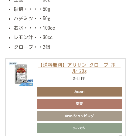
砂糖・・・・50g
ハチミツ・・50g
お水・・・・100cc
レモン汁・・30cc
クローブ・・2個
【送料無料】アリサン クローブ ホー
ル 20g
S-LIFE
Amazon
楽天
Yahoo!ショッピング
メルカリ