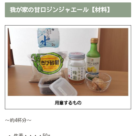
我が家の甘口ジンジャエール【材料】
～約4杯分～
生姜・・・・50g