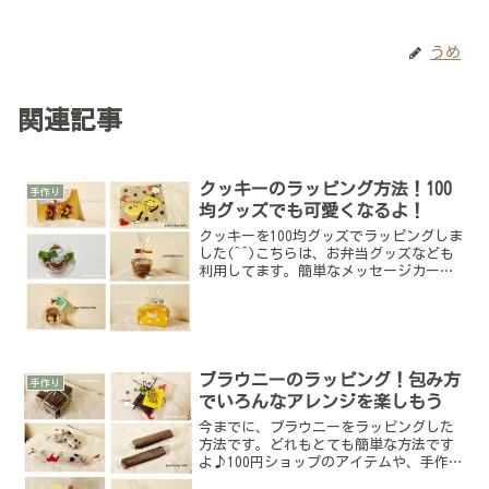
うめ
関連記事
クッキーのラッピング方法！100
手作り
均グッズでも可愛くなるよ！
クッキーを100均グッズでラッピングしま
した(^^)こちらは、お弁当グッズなども
利用してます。簡単なメッセージカード
も手作りして添えてみました♪ちょっと
したプレゼント用と、少し多めに入れら
れるようにボックスタイプに包んでみた
ので、ラッピング...
ブラウニーのラッピング！包み方
手作り
でいろんなアレンジを楽しもう
今までに、ブラウニーをラッピングした
方法です。どれもとても簡単な方法です
よ♪100円ショップのアイテムや、手作り
したミニメッセージカードも取り付けて