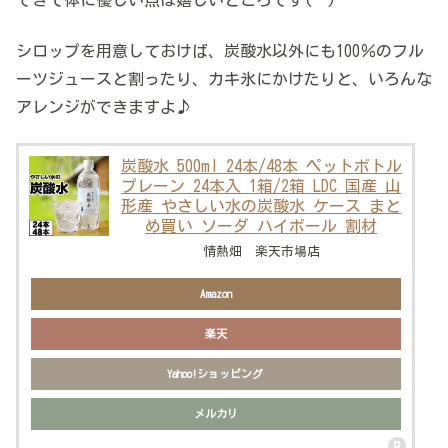
できて体に優しい点は嬉しいところです(^^)
シロップを用意しておけば、炭酸水以外にも100％のフル
ーツジュースと割ったり、カキ氷にかけたりと、いろんな
アレンジができますよ♪
炭酸水 500ml 24本/48本 ペットボトル
プレーン 24本入 1箱/2箱 LDC 国産 山
形産 やさしい水の炭酸水 ケース まと
め買い ソーダ ハイボール 割材
情熱畑 楽天市場店
Amazon
楽天
Yahoo!ショッピング
メルカリ