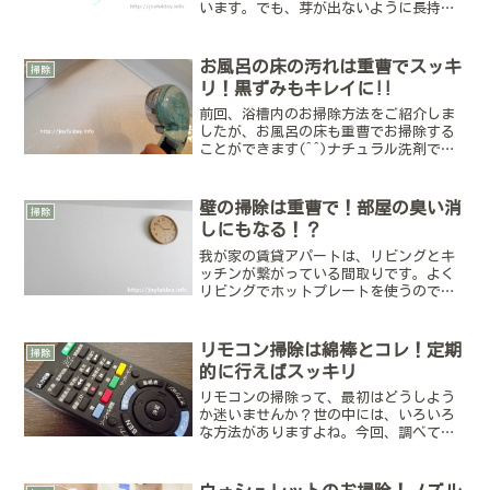
います。でも、芽が出ないように長持ち
させたい家に暗くて涼しい場所がない調
理で半分だけ使ったから、残りはラップ
して保存なんて場合は、冷蔵庫に入れた
お風呂の床の汚れは重曹でスッキ
掃除
くなってしまいませんか？...
リ！黒ずみもキレイに!!
前回、浴槽内のお掃除方法をご紹介しま
したが、お風呂の床も重曹でお掃除する
ことができます(^^)ナチュラル洗剤でお
掃除したい方にはピッタリな方法です。
黒ずみもスッキリするので、実際に綺麗
になった様子も含めて、手順をご紹介し
壁の掃除は重曹で！部屋の臭い消
掃除
ていきますね。お風呂...
しにもなる！？
我が家の賃貸アパートは、リビングとキ
ッチンが繋がっている間取りです。よく
リビングでホットプレートを使うので、
壁の汚れがとても気になります。ホット
プレート調理後の臭いや、空中に舞った
油が徐々に溜まってしまってるんじゃな
リモコン掃除は綿棒とコレ！定期
掃除
いかと心配です。なので、...
的に行えばスッキリ
リモコンの掃除って、最初はどうしよう
か迷いませんか？世の中には、いろいろ
な方法がありますよね。今回、調べてみ
たら木工ボンドをつけて、固めて剥がし
てお掃除・・なんて方法もありビックリ
しました（笑）我が家で取り入れている