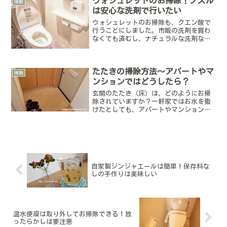
ウォシュレットのお掃除！ノズル
掃除
方法は、ペロンと剥がせる...
は安心な洗剤で行いたい
ウォシュレットのお掃除も、クエン酸で
行うことにしました。市販の洗剤を買わ
なくても済むし、ナチュラルな洗剤なの
で安心して掃除が行えます。今回はウォ
シュレットをお掃除した様子をまとめて
みました(^^)ウォシュレット掃除に用意
たたきの掃除方法～アパートやマ
する物トイレの取扱説...
掃除
ンションではどうしたら？
玄関のたたき（床）は、どのようにお掃
除されていますか？一軒家ではお水を撒
けたとしても、アパートやマンションで
は難しいですよね。最初はどのようにし
たらよいか分からず、お掃除に関する本
を何冊か読みました。そこで何通りか行
ってみて、自分に合う方法...
自家製ジンジャエールは簡単！保存料な
しの手作りは美味しい
温水便座は取り外してお掃除できる！放
ったらかしは要注意