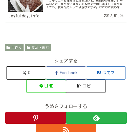
『ブラウニーを作ろうと思ったけど、専用の型が無い』そ
んなとき、我が家では家にある物で代用します(^^)型が無
くても、代用品でしっかり焼けますよ。わざわざ買わなく
ても大丈夫です♪今回はブラウニー型の代用方法3つを、詳
しく写真付きでご紹介します...
2017.01.26
joyfulday.info
手作り
食品・飲料
シェアする
X
Facebook
はてブ
LINE
コピー
うめをフォローする