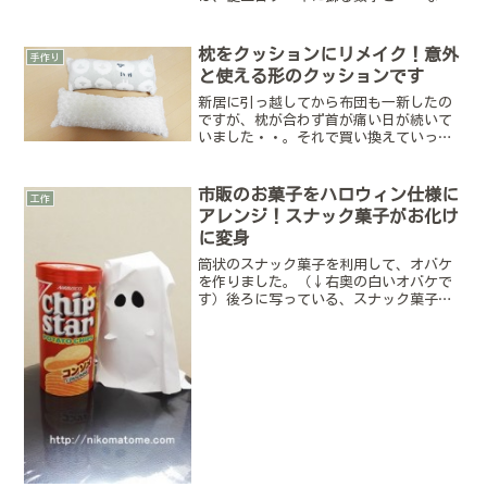
ちゃってなスヌーピーです。難しそうに
思えるアルミ板での型制作も、コツを掴
めば意外と簡単に作れてしまいます♪材
枕をクッションにリメイク！意外
手作り
料費も安いので、たくさん...
と使える形のクッションです
新居に引っ越してから布団も一新したの
ですが、枕が合わず首が痛い日が続いて
いました・・。それで買い換えていった
ら3つも枕が余るという結果に(ﾟｰﾟ;Aさす
がに捨てるのは勿体無い・・！というこ
とで、クッションにリメイクしてみまし
市販のお菓子をハロウィン仕様に
工作
た(^^)細長い...
アレンジ！スナック菓子がお化け
に変身
筒状のスナック菓子を利用して、オバケ
を作りました。（↓右奥の白いオバケで
す）後ろに写っている、スナック菓子を
土台に作りましたよ。被せるだけのお手
軽工作なのですが、飾ることはもちろ
ん、手に付けて遊ぶこともできます(*^-
^)今回はこちらのオバ...