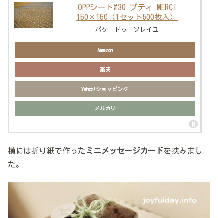
OPPシート#30 プティ MERCI
150×150（1セット500枚入）
パケ ドゥ ソレイユ
Amazon
楽天
Yahoo!ショッピング
メルカリ
横には折り紙で作った
ミニメッセージカード
を挟みまし
た
。