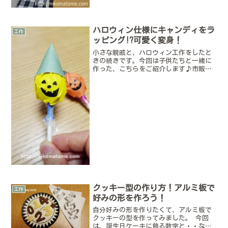
ういえば、着ていないTシャツがあった
♪」今度は大好きなキャラクターの洋服
でクッションカバーを作ることにしまし
た。サイズの合わないお気...
ハロウィン仕様にキャンディをラ
工作
ッピング!?可愛く変身！
小さな親戚と、ハロウィン工作をしたと
きの続きです。今回は子供たちと一緒に
作った、こちらをご紹介します♪市販さ
れているキャンディを、折り紙でラッピ
ングして、ジャック・オー・ランタンに
変身させました(^^)少し大人に手伝って
もらいたいところもあ...
クッキー型の作り方！アルミ板で
工作
好みの形を作ろう！
自分好みの形を作りたくて、アルミ板で
クッキーの型を作ってみました。 今回
は、誕生日ケーキに飾る数字と・・なん