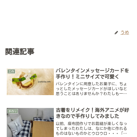
うめ
関連記事
バレンタインメッセージカードを
工作
手作り！ミニサイズで可愛く
バレンタインに用意したお菓子に、ちょ
っとしたメッセージカードがほしいなと
思うことはありませんか？わたしも一言
メッセージを書きたかったので、こんな
感じのメッセージカードを作ってみまし
た(^^)ちょこっと取り付けられるような
古着をリメイク！海外アニメが好
手作り
ミニサイズです。渡す...
きなので手作りしてみました
以前、座布団作りでお裁縫が楽しくなっ
てしまったわたしは、なにか他に作れる
ものはないものかとウロウロ・・・「そ