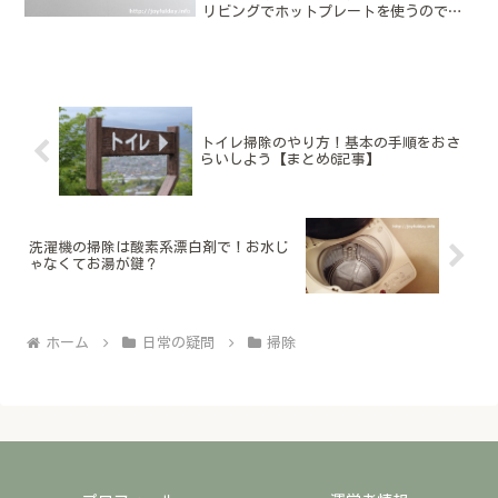
リビングでホットプレートを使うので、
壁の汚れがとても気になります。ホット
プレート調理後の臭いや、空中に舞った
油が徐々に溜まってしまってるんじゃな
いかと心配です。なので、...
トイレ掃除のやり方！基本の手順をおさ
らいしよう【まとめ6記事】
洗濯機の掃除は酸素系漂白剤で！お水じ
ゃなくてお湯が鍵？
ホーム
日常の疑問
掃除