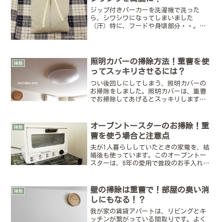
ジップ付きパーカーを洗濯機で洗った
ら、シワシワになってしまいました
（汗）特に、フードや身頃部分・・。手
洗いだったのに、洗濯機に入れてしまっ
たことも反省中です(;´ρ`)このシワを綺
麗にすべく、アイロン掛けを行いまし
た。Tシャツのときと同じで...
照明カバーの掃除方法！重曹を使
掃除
ってスッキリさせるには？
つい後回しにしてしまう、照明カバーの
お掃除をしました。照明カバーは、重曹
でお掃除してあげるとスッキリしますよ
♪特にキッチンの照明は油汚れも付きや
すくなりますが、これらも綺麗になりま
す(^^)丸洗いもスッキリしますが、わた
オーブントースターのお掃除！重
掃除
しはスプレーで手軽に...
曹を使う場合と注意点
夫が1人暮らししていたときの家電を、結
婚後も使っています。このオーブントー
スターは、6年の愛用で普段のお手入れは
中性洗剤で洗っていたようです。（夫の
ほうがわたしよりきれい好き）毎日のよ
うには使っていなかったから、一見きれ
壁の掃除は重曹で！部屋の臭い消
掃除
いに見えるけど、近く...
しにもなる！？
我が家の賃貸アパートは、リビングとキ
ッチンが繋がっている間取りです。よく