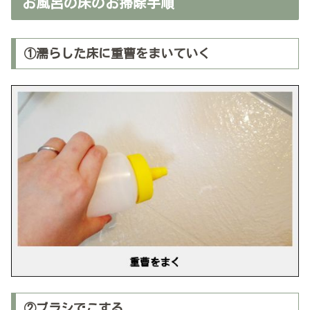
お風呂の床のお掃除手順
①濡らした床に重曹をまいていく
②ブラシでこする