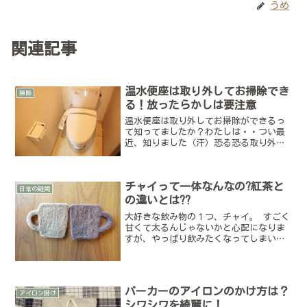
うめ
関連記事
温水便座は取り外してお掃除でき
掃除
る！放ったらかしは要注意
温水便座は取り外してお掃除ができるっ
て知ってましたか？わたしは・・つい最
近、知りました（汗）恐る恐る取り外し
て、お掃除しましたよ(ﾟｰﾟ;Aこういった
汚れを放ったらかしにしてしまうと、臭
いの原因になってしまいますよね。週1回
チャイって一体なんなの?紅茶と
くらいはお掃除し...
日常の疑問
の違いとは??
大好きな飲み物の１つ、チャイ。 すごく
甘くて太るんじゃないかと心配になりま
すが、やっぱり飲みたくなってしまいま
す。最近は特にはまってしまい、3日連続
で注文。しかし、出てきたチャイは全部
違いました・・インドカレー屋さんで出
てきたチャイ⇒一般的...
パーカーのアイロンのかけ方は？
アイロン掛け
シワシワを綺麗に！