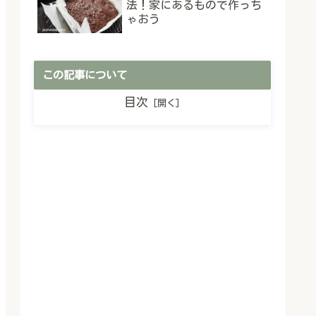
法！家にあるもので作っち
ゃおう
この記事について
目次