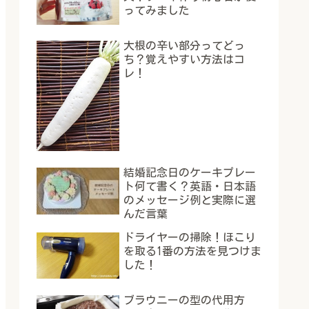
ってみました
大根の辛い部分ってどっ
ち？覚えやすい方法はコ
レ！
結婚記念日のケーキプレー
ト何て書く？英語・日本語
のメッセージ例と実際に選
んだ言葉
ドライヤーの掃除！ほこり
を取る1番の方法を見つけま
した！
ブラウニーの型の代用方