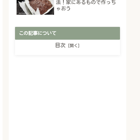
法！家にあるもので作っち
ゃおう
この記事について
目次