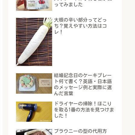
ってみました
大根の辛い部分ってどっ
ち？覚えやすい方法はコ
レ！
結婚記念日のケーキプレー
ト何て書く？英語・日本語
のメッセージ例と実際に選
んだ言葉
ドライヤーの掃除！ほこり
を取る1番の方法を見つけま
した！
ブラウニーの型の代用方