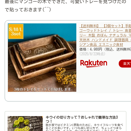
最後にマンゴーの木でできた、可愛いトレーを見つけたの
で貼っておきます(^^)
【送料無料】 【3個セット】手
ゴーウッドトレイ / トレー 食
リー 木製 おぼん ナチュラル 
天然木 ハンドメイド 調理器具 
ジアン食品 エスニック食材
価格：4,980円（税込、送料無料
(2025/8/22時点)
楽天
キウイの切り方って？おしゃれで簡単な方法3
つ！
我が家ではビタミンC摂取のために、キウイフルーツを食べ
ることが多いです。いつも同じ切り方で、ちょっとつまら