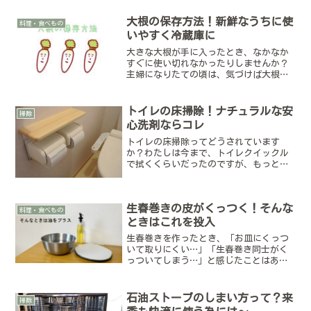
が、エタノールの方が扱いやすいです
(^^)今回は我が家の冷蔵庫をお掃除した
大根の保存方法！新鮮なうちに使
料理・食べもの
様子をまとめてみました。...
いやすく冷蔵庫に
大きな大根が手に入ったとき、なかなか
すぐに使い切れなかったりしませんか？
主婦になりたての頃は、気づけば大根を
シナシナにさせてしまうことがありまし
た。でも今は適切な保存方法が分かって
いるので、シナシナ大根にしてしまう心
トイレの床掃除！ナチュラルな安
掃除
配から解放されています。...
心洗剤ならコレ
トイレの床掃除ってどうされています
か？わたしは今まで、トイレクイックル
で拭くくらいだったのですが、もっとナ
チュラルな方法はないのかな？と思い始
めました。破れにくいタイプのシートだ
と値が張りますし、家にあるものでお掃
生春巻きの皮がくっつく！そんな
除できることが理想です。そ...
料理・食べもの
ときはこれを投入
生春巻きを作ったとき、「お皿にくっつ
いて取りにくい…」「生春巻き同士がく
っついてしまう…」と感じたことはあり
ませんか？わが家でもよく生春巻きを作
るのですが、以前からライスペーパーを
戻すぬるま湯に少量の油を入れる方法を
石油ストーブのしまい方って？来
掃除
取り入れています。久しぶ...