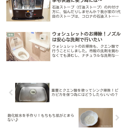
季も快適に使う為には～
石油ストーブ（灯油ストーブ）の片付け
方に、悩んだりしませんか？我が家の1代
目のストーブは、コロナの石油ストー
ブ。春を迎えて気候が暖かくなってきた
頃・・来季もフル活動してもらう為に、
お手入れしてから、しまうことにしまし
ウォシュレットのお掃除！ノズル
た。説明書を見ながら初め...
掃除
は安心な洗剤で行いたい
ウォシュレットのお掃除も、クエン酸で
行うことにしました。市販の洗剤を買わ
なくても済むし、ナチュラルな洗剤なの
で安心して掃除が行えます。今回はウォ
シュレットをお掃除した様子をまとめて
みました(^^)ウォシュレット掃除に用意
する物トイレの取扱説...
重曹とクエン酸を使ってシンク掃除！ピ
カピカを保つ為にはどうしたらいいの？
麹化粧水を手作り！もちもち肌がとまら
ない♪